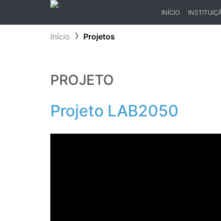
INÍCIO
INSTITUIÇ
(CURRENT)
Início
Projetos
PROJETO
Projeto LAB2050